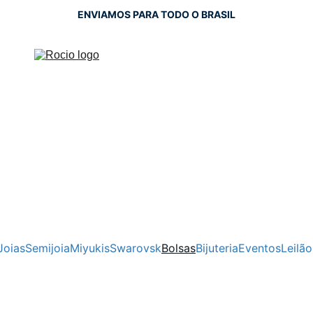
ENVIAMOS PARA TODO O BRASIL
Joias
Semijoia
Miyukis
Swarovsk
Bolsas
Bijuteria
Eventos
Leilão