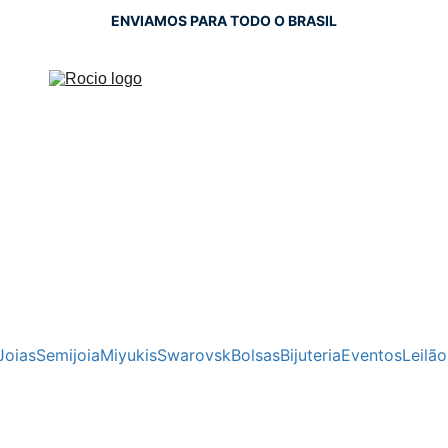
ENVIAMOS PARA TODO O BRASIL
Joias
Semijoia
Miyukis
Swarovsk
Bolsas
Bijuteria
Eventos
Leilão